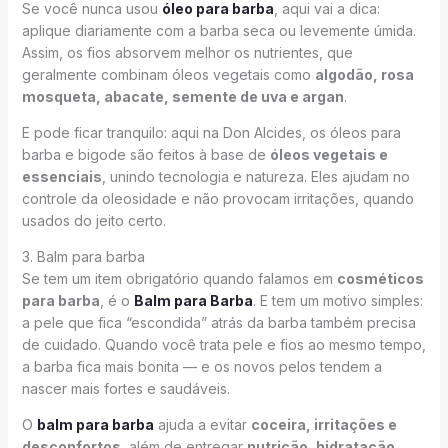
Se você nunca usou
óleo para barba
, aqui vai a dica:
aplique diariamente com a barba seca ou levemente úmida.
Assim, os fios absorvem melhor os nutrientes, que
geralmente combinam óleos vegetais como
algodão, rosa
mosqueta, abacate, semente de uva e argan
.
E pode ficar tranquilo: aqui na Don Alcides, os óleos para
barba e bigode são feitos à base de
óleos vegetais e
essenciais
, unindo tecnologia e natureza. Eles ajudam no
controle da oleosidade e não provocam irritações, quando
usados do jeito certo.
3. Balm para barba
Se tem um item obrigatório quando falamos em
cosméticos
para barba
, é o
Balm para Barba
. E tem um motivo simples:
a pele que fica “escondida” atrás da barba também precisa
de cuidado. Quando você trata pele e fios ao mesmo tempo,
a barba fica mais bonita — e os novos pelos tendem a
nascer mais fortes e saudáveis.
O
balm para barba
ajuda a evitar
coceira, irritações e
desconfortos
, além de entregar
nutrição, hidratação,